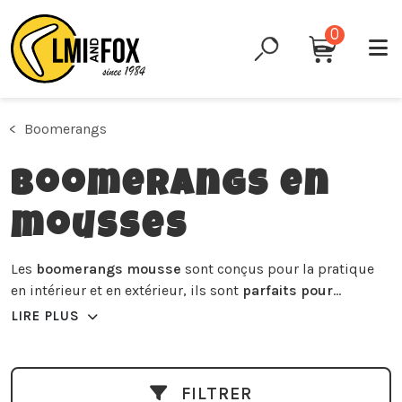
0
Boomerangs
Boomerangs en
mousses
Les
boomerangs mousse
sont conçus pour la pratique
en intérieur et en extérieur, ils sont
parfaits pour
l'échauffement
.
LIRE PLUS
Le JAY s'utilise pour les vols courts, portée 4/6 mètres en
salle et sans vent ; le CHE plus rigide s'utilise en salle
(gymnase) mais aussi en extérieur, portée 15/18 mètres.
FILTRER
Le concept révolutionnaire de ces modèles permet un