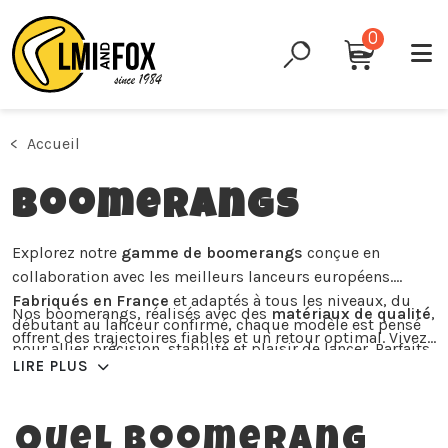
0
Accueil
Boomerangs
Explorez notre
gamme de boomerangs
conçue en
collaboration avec les meilleurs lanceurs européens.
Fabriqués en France
et adaptés à tous les niveaux, du
Nos boomerangs, réalisés avec des
matériaux de qualité
,
débutant au lanceur confirmé, chaque modèle est pensé
offrent des trajectoires fiables et un retour optimal. Vivez
pour allier précision, stabilité et plaisir de lancer. Parfaits
pleinement l’expérience unique de ce sport et faite votre
LIRE PLUS
pour l’initiation, ils vous permettront une évolution
choix parmi
différents modèles
.
rapide avec une pratique régulière avec des résultats
rapides et des retours précis.
Quel boomerang