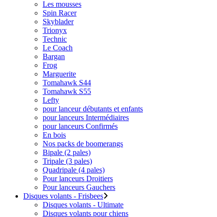
Les mousses
Spin Racer
Skyblader
Trionyx
Technic
Le Coach
Bargan
Frog
Marguerite
Tomahawk S44
Tomahawk S55
Lefty
pour lanceur débutants et enfants
pour lanceurs Intermédiaires
pour lanceurs Confirmés
En bois
Nos packs de boomerangs
Bipale (2 pales)
Tripale (3 pales)
Quadripale (4 pales)
Pour lanceurs Droitiers
Pour lanceurs Gauchers
Disques volants - Frisbees
Disques volants - Ultimate
Disques volants pour chiens