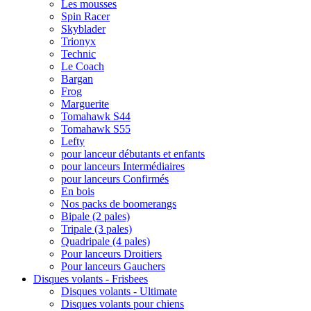
Les mousses
Spin Racer
Skyblader
Trionyx
Technic
Le Coach
Bargan
Frog
Marguerite
Tomahawk S44
Tomahawk S55
Lefty
pour lanceur débutants et enfants
pour lanceurs Intermédiaires
pour lanceurs Confirmés
En bois
Nos packs de boomerangs
Bipale (2 pales)
Tripale (3 pales)
Quadripale (4 pales)
Pour lanceurs Droitiers
Pour lanceurs Gauchers
Disques volants - Frisbees
Disques volants - Ultimate
Disques volants pour chiens