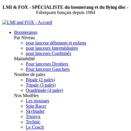
LMI & FOX - SPÉCIALISTE du boomerang et du flying disc -
Fabriquant français depuis 1984
Boomerangs
Par Niveau
pour lanceur débutants et enfants
pour lanceurs Intermédiaires
pour lanceurs Confirmés
Maniabilité
Pour lanceurs Droitiers
Pour lanceurs Gauchers
Nombre de pales
Bipale (2 pales)
Tripale (3 pales)
Quadripale (4 pales)
Nos Modèles
Les mousses
Spin Racer
Skyblader
Trionyx
Technic
Le Coach