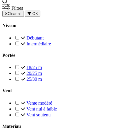
Filtres
Clear all
OK
Niveau
Débutant
Intermédiaire
Portée
18/25 m
20/25 m
25/30 m
Vent
Vente modéré
Vent nul à faible
Vent soutenu
Matériau