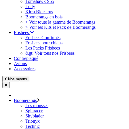
Tomahawk S55
Lefty
Kirra Bidestrus
Boomerangs en bois
> Voir toute la gamme de Boomerangs
> Voir les Kits et Pack de Boomerangs
Frisbees
Frisbees Confirmés
Frisbees pour chiens
Les Packs Frisbees
&gt; Voir tous nos Frisbees
Contreplaqué
Avions
Accessoires
Nos rayons
Boomerangs
Les mousses
Spinracer
Skyblader
Trionyx
Technic