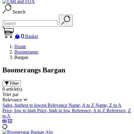
Search
0
Basket
Home
Boomerangs
Bargan
Boomerangs Bargan
Filter
8 article(s)
Trier par
Relevance
Sales, highest to lowest
Relevance
Name, A to Z
Name, Z to A
Price, low to high
Price, high to low
Reference, A to Z
Reference, Z
to A