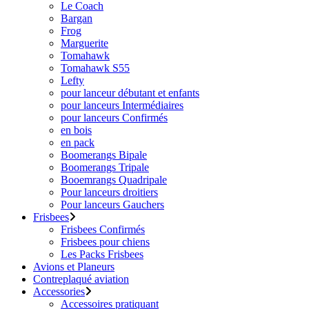
Le Coach
Bargan
Frog
Marguerite
Tomahawk
Tomahawk S55
Lefty
pour lanceur débutant et enfants
pour lanceurs Intermédiaires
pour lanceurs Confirmés
en bois
en pack
Boomerangs Bipale
Boomerangs Tripale
Booemrangs Quadripale
Pour lanceurs droitiers
Pour lanceurs Gauchers
Frisbees
Frisbees Confirmés
Frisbees pour chiens
Les Packs Frisbees
Avions et Planeurs
Contreplaqué aviation
Accessories
Accessoires pratiquant