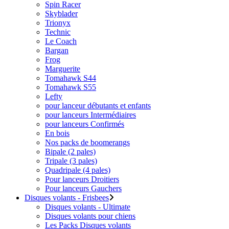
Spin Racer
Skyblader
Trionyx
Technic
Le Coach
Bargan
Frog
Marguerite
Tomahawk S44
Tomahawk S55
Lefty
pour lanceur débutants et enfants
pour lanceurs Intermédiaires
pour lanceurs Confirmés
En bois
Nos packs de boomerangs
Bipale (2 pales)
Tripale (3 pales)
Quadripale (4 pales)
Pour lanceurs Droitiers
Pour lanceurs Gauchers
Disques volants - Frisbees
Disques volants - Ultimate
Disques volants pour chiens
Les Packs Disques volants