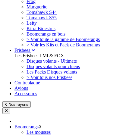
Frog
Marguerite
Tomahawk S44
Tomahawk S55
Lefty
Kirra Bidestrus
Boomerangs en bois
> Voir toute la gamme de Boomerangs
> Voir les Kits et Pack de Boomerangs
Frisbees
Les Frisbees LMI & FOX
Disques volants - Ultimate
Disques volants pour chiens
Les Packs Disques volants
> Voir tous nos Frisbees
Contreplaqué
Avions
Accessoires
Nos rayons
Boomerangs
Les mousses