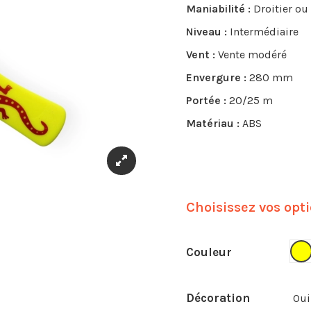
Maniabilité :
Droitier ou
Niveau :
Intermédiaire
Vent :
Vente modéré
Envergure :
280 mm
Portée :
20/25 m
Matériau :
ABS
Choisissez vos opt
J
Couleur
Décoration
Oui