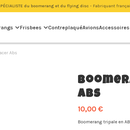
PÉCIALISTE du boomerang et du flying disc -
Fabriquant frança
rangs
Frisbees
Contreplaqué
Avions
Accessoires
acer Abs
Boomera
Abs
10,00 €
Boomerang tripale en ABS