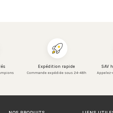
dés
Expédition rapide
SAV h
hampions
Commande expédiée sous 24-48h
Appelez-
NOS PRODUITS
LIENS UTILE