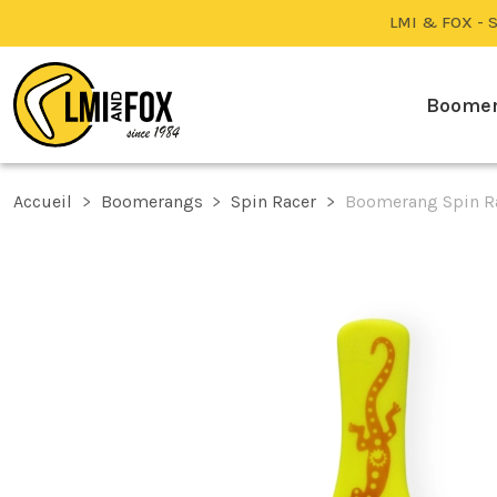
LMI & FOX - S
Boome
Accueil
Boomerangs
Spin Racer
Boomerang Spin R