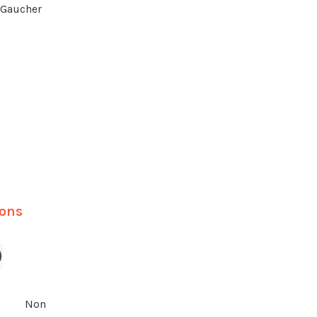
 Gaucher
ions
aune
Non