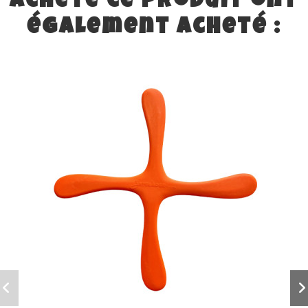
acheté ce produit ont
également acheté :