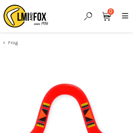
0
Frog