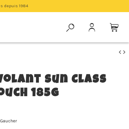
is depuis 1984
volant Sun Class
ouch 185g
 Gaucher