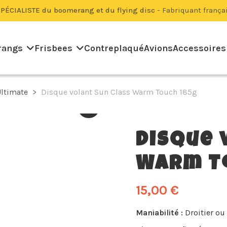
PÉCIALISTE du boomerang et du flying disc -
Fabriquant frança
rangs
Frisbees
Contreplaqué
Avions
Accessoires
Ultimate
Disque volant Sun Class Warm Touch 185g
Disque 
Warm T
15,00 €
Maniabilité :
Droitier ou