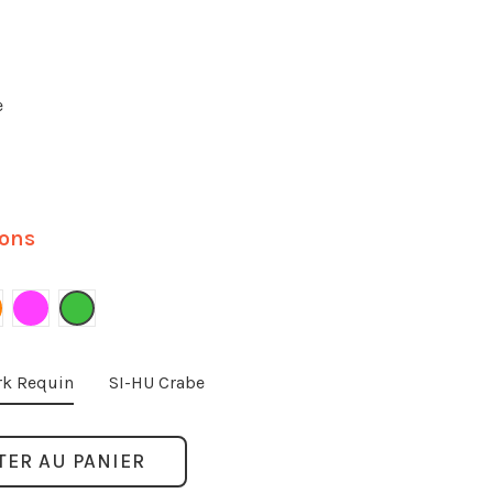
e
ions
range
Rose
Vert
rk Requin
SI-HU Crabe
TER AU PANIER