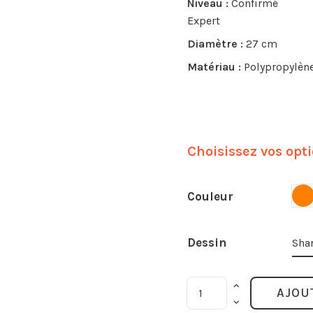
Niveau :
Confirmé
Expert
Diamètre :
27 cm
Matériau :
Polypropylèn
Choisissez vos opt
O
Couleur
Dessin
Sha
AJOU