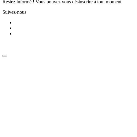
Restez informé ! Vous pouvez vous désinscrire à tout moment.
Suivez-nous
Tous droits réservés. © 2025 - LMI & FOX - lmifox.com