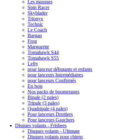
Les mousses
Spin Racer
Skyblader
Trionyx
Technic
Le Coach
Bargan
Frog
Marguerite
Tomahawk S44
Tomahawk S55
Lefty
pour lanceur débutants et enfants
pour lanceurs Intermédiaires
pour lanceurs Confirmés
En bois
Nos packs de boomerangs
Bipale (2 pales)
Tripale (3 pales)
Quadripale (4 pales)
Pour lanceurs Droitiers
Pour lanceurs Gauchers
Disques volants - Frisbees
Disques volants - Ultimate
Disques volants pour chiens