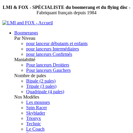
LMI & FOX - SPÉCIALISTE du boomerang et du flying disc -
Fabriquant français depuis 1984
Boomerangs
Par Niveau
pour lanceur débutants et enfants
pour lanceurs Intermédiaires
pour lanceurs Confirmés
Maniabilité
Pour lanceurs Droitiers
Pour lanceurs Gauchers
Nombre de pales
Bipale (2 pales)
Tripale (3 pales)
Quadripale (4 pales)
Nos Modèles
Les mousses
Spin Racer
Skyblader
Trionyx
Technic
Le Coach